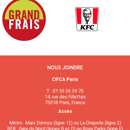
NOUS JOINDRE
CIFCA Paris
T : 01 55 26 39 70
14, rue des Fillettes
75018 Paris, France
Accès
Métro : Marx Dormoy (ligne 12) ou La Chapelle (ligne 2)
RER : Gare du Nord (lignes B et D) ou Rosa Parks (ligne E)