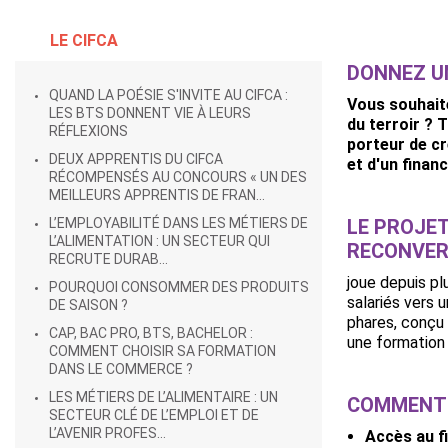
LE CIFCA
DONNEZ UN
QUAND LA POÉSIE S'INVITE AU CIFCA :
Vous souhaite
LES BTS DONNENT VIE À LEURS
du terroir ? 
RÉFLEXIONS
porteur de c
DEUX APPRENTIS DU CIFCA
et d'un finan
RÉCOMPENSÉS AU CONCOURS « UN DES
MEILLEURS APPRENTIS DE FRAN...
L’EMPLOYABILITÉ DANS LES MÉTIERS DE
LE PROJET
L’ALIMENTATION : UN SECTEUR QUI
RECONVER
RECRUTE DURAB...
joue depuis pl
POURQUOI CONSOMMER DES PRODUITS
salariés vers 
DE SAISON ?
phares, conçu 
CAP, BAC PRO, BTS, BACHELOR :
une formation 
COMMENT CHOISIR SA FORMATION
DANS LE COMMERCE ?
LES MÉTIERS DE L’ALIMENTAIRE : UN
COMMENT 
SECTEUR CLÉ DE L’EMPLOI ET DE
L’AVENIR PROFES...
Accès au f