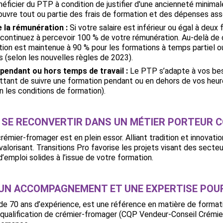
éficier du PTP à condition de justifier d'une ancienneté minimal
couvre tout ou partie des frais de formation et des dépenses ass
e la rémunération :
Si votre salaire est inférieur ou égal à deux f
continuez à percevoir 100 % de votre rémunération. Au-delà de
tion est maintenue à 90 % pour les formations à temps partiel o
s (selon les nouvelles règles de 2023).
pendant ou hors temps de travail :
Le PTP s’adapte à vos bes
tant de suivre une formation pendant ou en dehors de vos heu
on les conditions de formation).
 SE RECONVERTIR DANS UN MÉTIER PORTEUR C
rémier-fromager est en plein essor. Alliant tradition et innovati
alorisant. Transitions Pro favorise les projets visant des secteu
’emploi solides à l’issue de votre formation.
 : UN ACCOMPAGNEMENT ET UNE EXPERTISE PO
 de 70 ans d’expérience, est une référence en matière de forma
a qualification de crémier-fromager (CQP Vendeur-Conseil Crémi