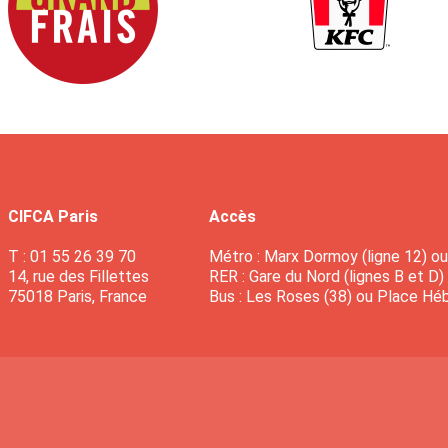
CIFCA Paris
Accès
T : 01 55 26 39 70
Métro : Marx Dormoy (ligne 12) ou 
14, rue des Fillettes
RER : Gare du Nord (lignes B et D)
75018 Paris, France
Bus : Les Roses (38) ou Place Héb