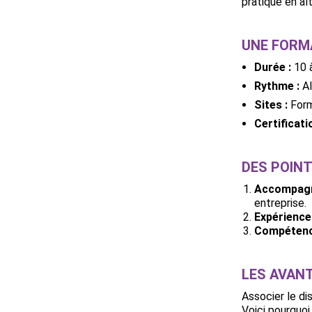
pratique en al
UNE FORM
Durée :
10 à
Rythme :
Al
Sites :
Form
Certificati
DES POIN
Accompagn
entreprise.
Expérience
Compétence
LES AVANT
Associer le di
Voici pourquoi 