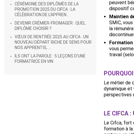
peuvent bén
CÉRÉMONIE DES DIPLÔMÉS DE LA
dispositif 
PROMOTION 2025 DU CIFCA : LA
CÉLÉBRATION DE L'APPREN...
Maintien d
SMIC, vous 
DEVENIR CRÉMIER-FROMAGER : QUEL
la rémunéra
DIPLÔME CHOISIR ?
discontinue
VŒUX DE RENTRÉE 2025 AU CIFCA : UN
NOUVEAU DÉPART RICHE DE SENS POUR
Formation 
NOS APPRENTIS, ...
vous permet
travail (sel
ILS ONT LA PAROLE : 5 LEÇONS D’UNE
FORMATRICE EN VIN
POURQUOI
Le métier de c
dynamique et v
perspectives d
LE CIFCA
Le Cifca, fort
formation à l