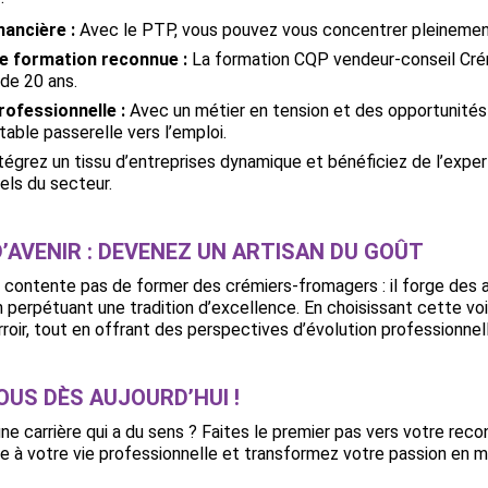
nancière :
Avec le PTP, vous pouvez vous concentrer pleinement 
e formation reconnue :
La formation CQP vendeur-conseil Crém
 de 20 ans.
rofessionnelle :
Avec un métier en tension et des opportunités d
table passerelle vers l’emploi.
tégrez un tissu d’entreprises dynamique et bénéficiez de l’exper
els du secteur.
D’AVENIR : DEVENEZ UN ARTISAN DU GOÛT
 contente pas de former des crémiers-fromagers : il forge des a
n perpétuant une tradition d’excellence. En choisissant cette voie
rroir, tout en offrant des perspectives d’évolution professionnel
US DÈS AUJOURD’HUI !
ne carrière qui a du sens ? Faites le premier pas vers votre rec
e à votre vie professionnelle et transformez votre passion en m