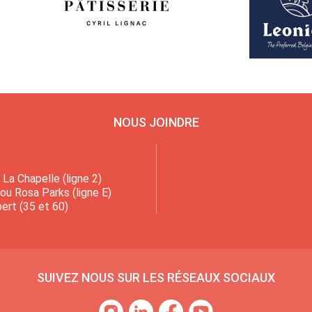
NOUS JOINDRE
La Chapelle (ligne 2)
 ou Rosa Parks (ligne E)
ert (35 et 60)
SUIVEZ NOUS SUR LES RÉSEAUX SOCIAUX