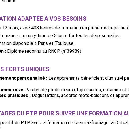
ternance.
ATION ADAPTÉE À VOS BESOINS
 12 mois, avec 408 heures de formation en présentiel réparties s
ternance sur un rythme de 3 jours toutes les deux semaines.
ation disponible à Paris et Toulouse.
on :
Diplôme reconnu au RNCP (n°39989)
TS FORTS UNIQUES
ement personnalisé :
Les apprenants bénéficient d'un suivi p
 immersive :
Visites de producteurs et grossistes, notamment 
s pratiques :
Dégustations, accords mets-boissons et appren
AGES DU PTP POUR SUIVRE UNE FORMATION AU
spositif du PTP avec la formation de crémier-fromager au Cifca,
: