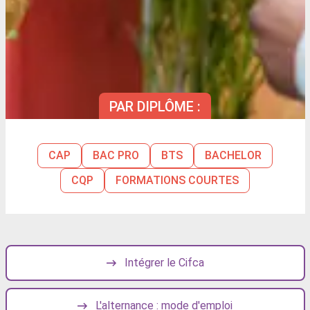
PAR DIPLÔME :
CAP
BAC PRO
BTS
BACHELOR
CQP
FORMATIONS COURTES
Intégrer le Cifca
L'alternance : mode d'emploi