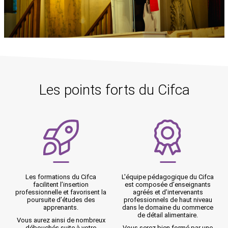
Les points forts du Cifca
L'équipe pédagogique du Cifca
Le Cifca vous suit durant toute
est composée d’enseignants
la durée de la formation que ce
a
agréés et d’intervenants
soit en cours ou en entreprise.
professionnels de haut niveau
Vous serez bien entouré et
dans le domaine du commerce
valorisé.
de détail alimentaire.
x
Vous serez bien formé par une