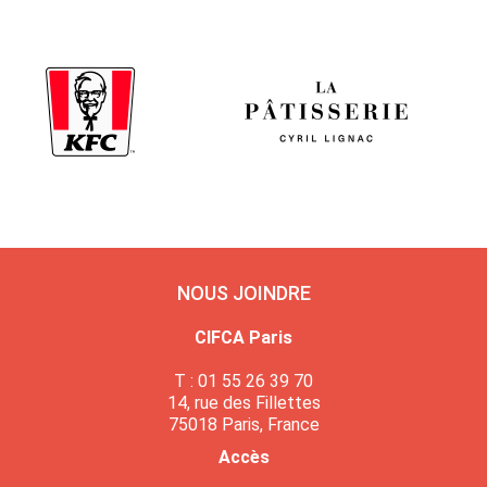
NOUS JOINDRE
CIFCA Paris
T : 01 55 26 39 70
14, rue des Fillettes
75018 Paris, France
Accès