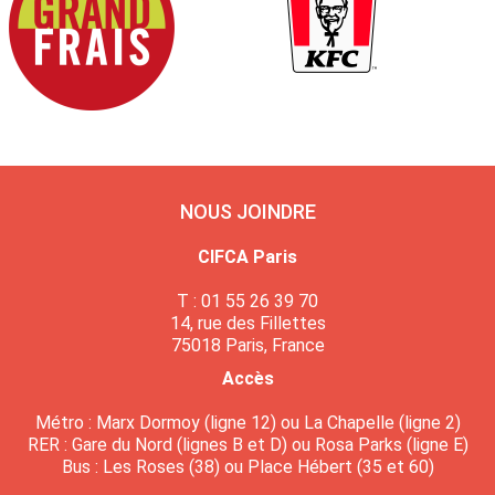
NOUS JOINDRE
CIFCA Paris
T : 01 55 26 39 70
14, rue des Fillettes
75018 Paris, France
Accès
Métro : Marx Dormoy (ligne 12) ou La Chapelle (ligne 2)
RER : Gare du Nord (lignes B et D) ou Rosa Parks (ligne E)
Bus : Les Roses (38) ou Place Hébert (35 et 60)