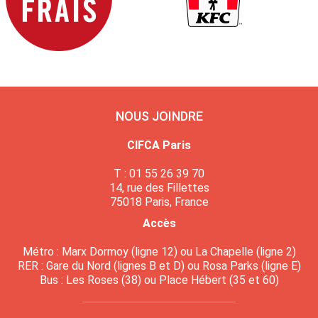
NOUS JOINDRE
CIFCA Paris
T : 01 55 26 39 70
14, rue des Fillettes
75018 Paris, France
Accès
Métro : Marx Dormoy (ligne 12) ou La Chapelle (ligne 2)
RER : Gare du Nord (lignes B et D) ou Rosa Parks (ligne E)
Bus : Les Roses (38) ou Place Hébert (35 et 60)