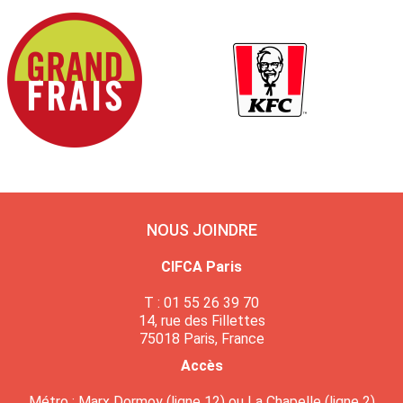
NOUS JOINDRE
CIFCA Paris
T : 01 55 26 39 70
14, rue des Fillettes
75018 Paris, France
Accès
Métro : Marx Dormoy (ligne 12) ou La Chapelle (ligne 2)