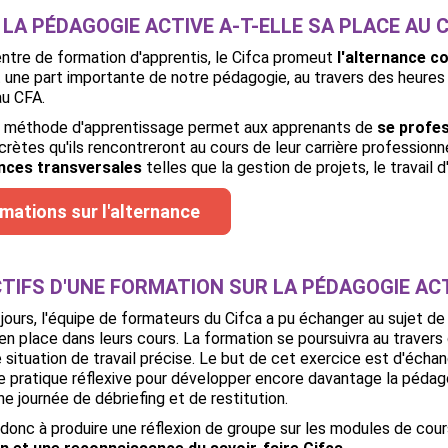
LA PÉDAGOGIE ACTIVE A-T-ELLE SA PLACE AU C
ntre de formation d'apprentis, le Cifca promeut
l'alternance c
t une part importante de notre pédagogie, au travers des heures
au CFA.
e méthode d'apprentissage permet aux apprenants de
se profes
crètes qu'ils rencontreront au cours de leur carrière professionn
ces transversales
telles que la gestion de projets, le travail
rmations sur l'alternance
TIFS D'UNE FORMATION SUR LA PÉDAGOGIE AC
ours, l'équipe de formateurs du Cifca a pu échanger au sujet d
 en place dans leurs cours. La formation se poursuivra au travers 
e situation de travail précise. Le but de cet exercice est d'écha
e pratique réflexive pour développer encore davantage la pédago
ne journée de débriefing et de restitution.
 donc à produire une réflexion de groupe sur les modules de cou