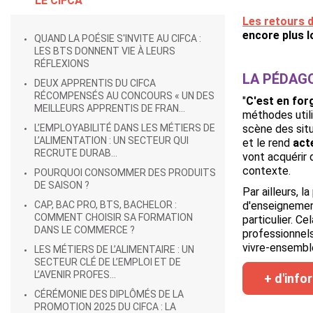
LE CIFCA
Les retours 
encore plus l
QUAND LA POÉSIE S'INVITE AU CIFCA :
LES BTS DONNENT VIE À LEURS
RÉFLEXIONS
LA PÉDAGO
DEUX APPRENTIS DU CIFCA
RÉCOMPENSÉS AU CONCOURS « UN DES
"
C'est en for
MEILLEURS APPRENTIS DE FRAN...
méthodes utili
L’EMPLOYABILITÉ DANS LES MÉTIERS DE
scène des situ
L’ALIMENTATION : UN SECTEUR QUI
et le rend
act
RECRUTE DURAB...
vont acquérir 
contexte.
POURQUOI CONSOMMER DES PRODUITS
DE SAISON ?
Par ailleurs,
CAP, BAC PRO, BTS, BACHELOR :
d'enseigneme
COMMENT CHOISIR SA FORMATION
particulier. Ce
DANS LE COMMERCE ?
professionnels
vivre-ensembl
LES MÉTIERS DE L’ALIMENTAIRE : UN
SECTEUR CLÉ DE L’EMPLOI ET DE
L’AVENIR PROFES...
+ d'info
CÉRÉMONIE DES DIPLÔMÉS DE LA
PROMOTION 2025 DU CIFCA : LA