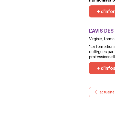
harmonisatio
+ d'info
L'AVIS DE
Virginie, form
"La formation 
collègues par 
professionnell
+ d'info
actualit