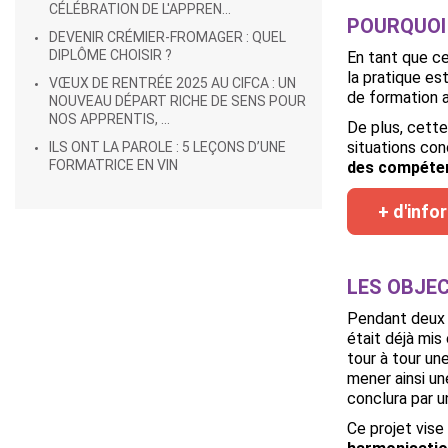
CÉLÉBRATION DE L'APPREN...
POURQUOI 
DEVENIR CRÉMIER-FROMAGER : QUEL
DIPLÔME CHOISIR ?
En tant que ce
la pratique es
VŒUX DE RENTRÉE 2025 AU CIFCA : UN
de formation 
NOUVEAU DÉPART RICHE DE SENS POUR
NOS APPRENTIS, ...
De plus, cett
situations con
ILS ONT LA PAROLE : 5 LEÇONS D’UNE
FORMATRICE EN VIN
des compéten
+ d'info
LES OBJEC
Pendant deux j
était déjà mis
tour à tour un
mener ainsi un
conclura par u
Ce projet vise