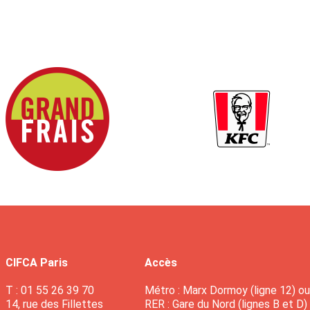
CIFCA Paris
Accès
T : 01 55 26 39 70
Métro : Marx Dormoy (ligne 12) ou 
14, rue des Fillettes
RER : Gare du Nord (lignes B et D)