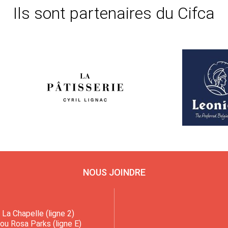
Ils sont partenaires du Cifca
NOUS JOINDRE
La Chapelle (ligne 2)
 ou Rosa Parks (ligne E)