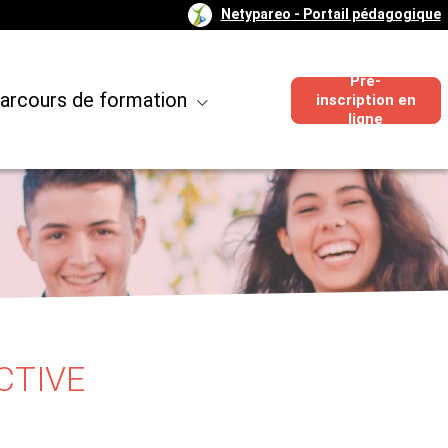
Netypareo
- Portail pédagogique
Pré-
arcours de formation
inscription en
ligne
CTIVE