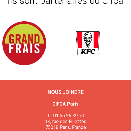
Ils sont partenaires du Cifca
NOUS JOINDRE
CIFCA Paris
T : 01 55 26 39 70
14, rue des Fillettes
75018 Paris, France