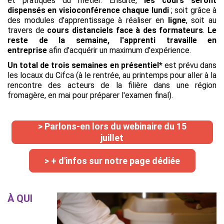
et pratiques du métier. Ensuite,
les cours seront
dispensés en visioconférence chaque lundi
; soit grâce à
des modules d'apprentissage à réaliser en
ligne
, soit au
travers de
cours distanciels face à des formateurs
.
L
e
reste de la semaine, l'apprenti travaille en
entreprise
afin d'acquérir un maximum d'expérience.
Un total de trois semaines en présentiel*
est prévu dans
les locaux du Cifca (à le rentrée, au printemps pour aller à la
rencontre des acteurs de la filière dans une région
fromagère, en mai pour préparer l'examen final).
> Parlons-en lors du webinaire du 15
juillet
> + d'infos sur notre page dédiée
À QUI