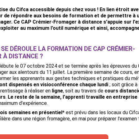
tise du Cifca accessible depuis chez vous ! En lien étroit av
r de répondre aux besoins de formation et de permettre à un
ger. Ce CAP Crémier-Fromager à distance s'appuie sur l'expe
xploiter au maximum l'outil numérique et ainsi, accompagne
SE DÉROULE LA FORMATION DE CAP CRÉMIER-
 À DISTANCE ?
débute le 07 octobre 2024 et se termine après les épreuves du
er aux alentours du 11 juillet. La première semaine de cours, en
rmer les apprenants aux gestes techniques et pratiques du méti
ront dispensés en visioconférence chaque lundi
; soit grâce à
rentissage à réaliser en
ligne
, soit au travers de
cours distanci
urs
.
L
e reste de la semaine, l'apprenti travaille en entreprise
 maximum d'expérience.
rois semaines en présentiel*
est prévu dans les locaux du Cifca
filière dans une région fromagère, en mai pour préparer l'examen f