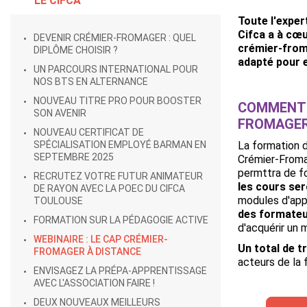
LE CIFCA
Toute l'exper
Cifca a à cœu
DEVENIR CRÉMIER-FROMAGER : QUEL
crémier-froma
DIPLÔME CHOISIR ?
adapté pour e
UN PARCOURS INTERNATIONAL POUR
NOS BTS EN ALTERNANCE
NOUVEAU TITRE PRO POUR BOOSTER
COMMENT 
SON AVENIR
FROMAGER
NOUVEAU CERTIFICAT DE
SPÉCIALISATION EMPLOYÉ BARMAN EN
La formation 
SEPTEMBRE 2025
Crémier-Fromag
permttra de fo
RECRUTEZ VOTRE FUTUR ANIMATEUR
les cours se
DE RAYON AVEC LA POEC DU CIFCA
modules d'app
TOULOUSE
des formate
FORMATION SUR LA PÉDAGOGIE ACTIVE
d'acquérir un
WEBINAIRE : LE CAP CRÉMIER-
Un total de t
FROMAGER À DISTANCE
acteurs de la 
ENVISAGEZ LA PRÉPA-APPRENTISSAGE
AVEC L'ASSOCIATION FAIRE !
DEUX NOUVEAUX MEILLEURS