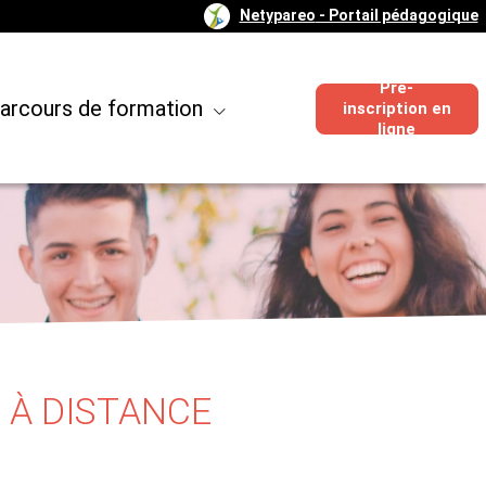
Netypareo
- Portail pédagogique
Pré-
arcours de formation
inscription en
ligne
 À DISTANCE