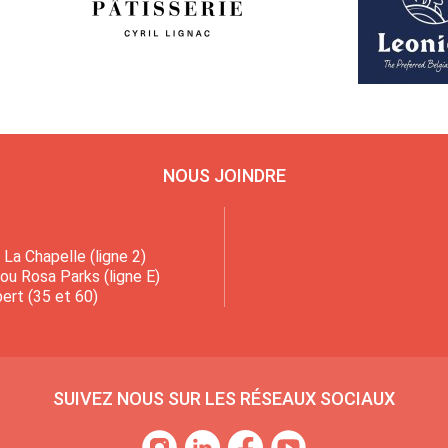
NOUS JOINDRE
La Chapelle (ligne 2)
 ou Rosa Parks (ligne E)
ert (35 et 60)
SUIVEZ NOUS SUR LES RÉSEAUX SOCIAUX