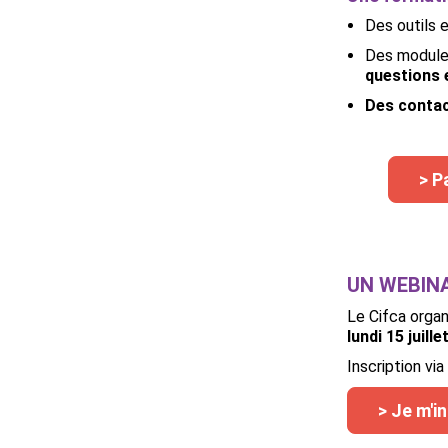
Des outils 
Des module
questions 
Des contac
> P
UN WEBIN
Le Cifca orga
lundi 15 juill
Inscription via
> Je m'in