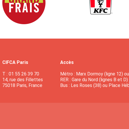
CIFCA Paris
Accès
T : 01 55 26 39 70
Métro : Marx Dormoy (ligne 12) ou 
14, rue des Fillettes
RER : Gare du Nord (lignes B et D)
75018 Paris, France
Bus : Les Roses (38) ou Place Héb