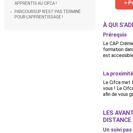
> P
APPRENTIS AU CIFCA !
PARCOURSUP N'EST PAS TERMINÉ
POUR L'APPRENTISSAGE !
À QUI S'A
Prérequis
Le CAP Crémier
formation dans
est accessible
La proximit
Le Cifca met t
vous ! Le Cifc
afin de vous g
LES AVAN
DISTANCE 
Un suivi pas