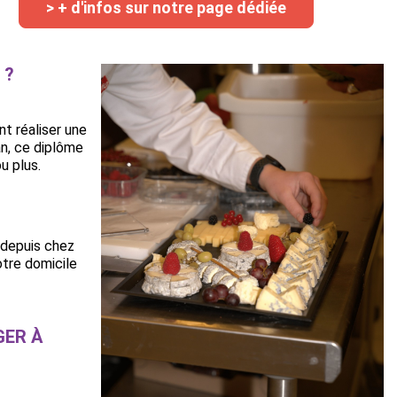
> + d'infos sur notre page dédiée
 ?
t réaliser une
an, ce diplôme
u plus.
 depuis chez
otre domicile
GER À