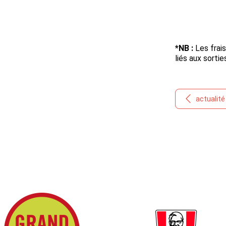
*NB :
Les frais
liés aux sorti
actualit