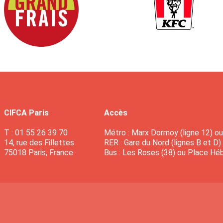
CIFCA Paris
Accès
T : 01 55 26 39 70
Métro : Marx Dormoy (ligne 12) ou 
14, rue des Fillettes
RER : Gare du Nord (lignes B et D)
75018 Paris, France
Bus : Les Roses (38) ou Place Héb