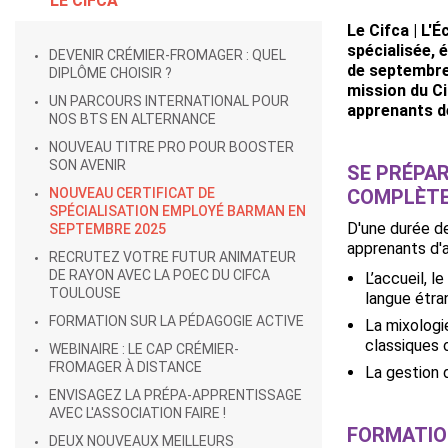
LE CIFCA
Le Cifca | L'
spécialisée, 
DEVENIR CRÉMIER-FROMAGER : QUEL
de septembre 
DIPLÔME CHOISIR ?
mission du C
UN PARCOURS INTERNATIONAL POUR
apprenants d
NOS BTS EN ALTERNANCE
NOUVEAU TITRE PRO POUR BOOSTER
SON AVENIR
SE PRÉPA
NOUVEAU CERTIFICAT DE
COMPLÈTE
SPÉCIALISATION EMPLOYÉ BARMAN EN
D'une durée de
SEPTEMBRE 2025
apprenants d'
RECRUTEZ VOTRE FUTUR ANIMATEUR
DE RAYON AVEC LA POEC DU CIFCA
L’accueil, l
TOULOUSE
langue étra
FORMATION SUR LA PÉDAGOGIE ACTIVE
La mixologie
classiques 
WEBINAIRE : LE CAP CRÉMIER-
FROMAGER À DISTANCE
La gestion 
ENVISAGEZ LA PRÉPA-APPRENTISSAGE
AVEC L'ASSOCIATION FAIRE !
FORMATION
DEUX NOUVEAUX MEILLEURS