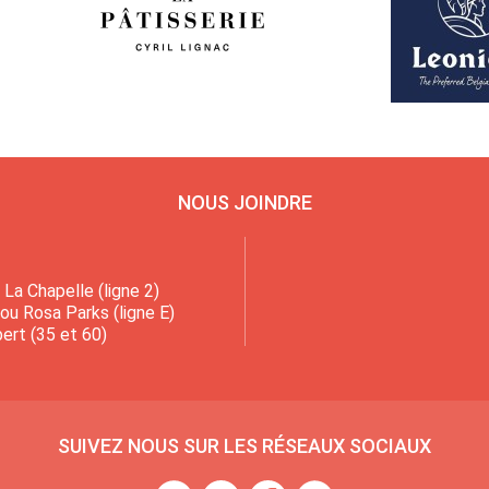
NOUS JOINDRE
La Chapelle (ligne 2)
 ou Rosa Parks (ligne E)
ert (35 et 60)
SUIVEZ NOUS SUR LES RÉSEAUX SOCIAUX