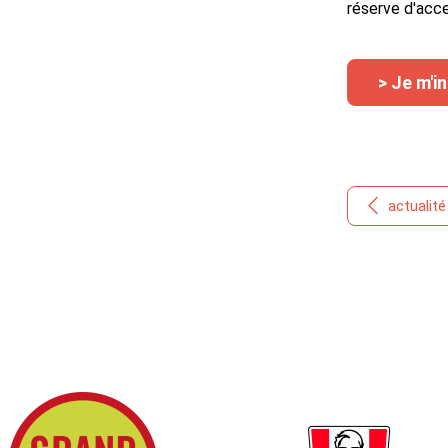
réserve d'acce
> Je m'i
actualit