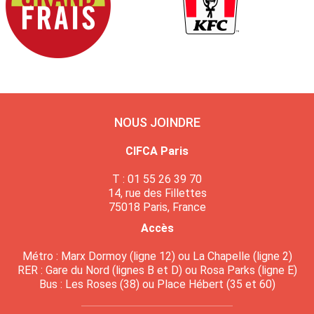
NOUS JOINDRE
CIFCA Paris
T : 01 55 26 39 70
14, rue des Fillettes
75018 Paris, France
Accès
Métro : Marx Dormoy (ligne 12) ou La Chapelle (ligne 2)
RER : Gare du Nord (lignes B et D) ou Rosa Parks (ligne E)
Bus : Les Roses (38) ou Place Hébert (35 et 60)