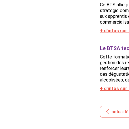
Ce BTS allie 
stratégie comm
aux apprentis 
commercialisat
+ d'infos su
Le BTSA tec
Cette formatio
gestion des re
renforcer leur
des dégustatio
alcoolisées, de
+ d'infos su
actualit