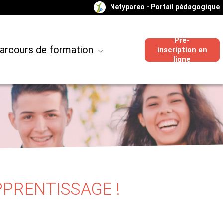
Netypareo
- Portail pédagogique
Pré-
arcours de formation
inscription en
ligne
PPRENTISSAGE !