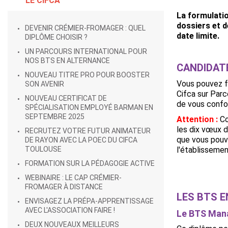
LE CIFCA
La formulatio
dossiers et d
DEVENIR CRÉMIER-FROMAGER : QUEL
date limite.
DIPLÔME CHOISIR ?
UN PARCOURS INTERNATIONAL POUR
NOS BTS EN ALTERNANCE
CANDIDAT
NOUVEAU TITRE PRO POUR BOOSTER
Vous pouvez fo
SON AVENIR
Cifca sur Parco
NOUVEAU CERTIFICAT DE
de vous confo
SPÉCIALISATION EMPLOYÉ BARMAN EN
SEPTEMBRE 2025
Attention :
Co
les dix vœux d
RECRUTEZ VOTRE FUTUR ANIMATEUR
que vous pouve
DE RAYON AVEC LA POEC DU CIFCA
TOULOUSE
l'établisseme
FORMATION SUR LA PÉDAGOGIE ACTIVE
WEBINAIRE : LE CAP CRÉMIER-
FROMAGER À DISTANCE
LES BTS 
ENVISAGEZ LA PRÉPA-APPRENTISSAGE
AVEC L'ASSOCIATION FAIRE !
Le BTS Man
DEUX NOUVEAUX MEILLEURS