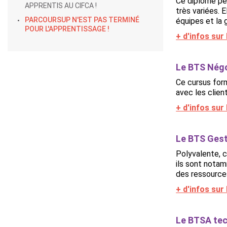
Ce diplôme per
APPRENTIS AU CIFCA !
très variées. 
PARCOURSUP N'EST PAS TERMINÉ
équipes et la 
POUR L'APPRENTISSAGE !
+ d'infos su
Le BTS Négoc
Ce cursus form
avec les clien
+ d'infos su
Le BTS Gest
Polyvalente, c
ils sont notam
des ressources
+ d'infos su
Le BTSA tec