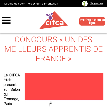
Netypareo
L'école des commerces de l'alimentation
Pré-inscription en
ligne
CONCOURS « UN DES
MEILLEURS APPRENTIS DE
FRANCE »
Le CIFCA
était
présent
au Salon
du
Fromage,
Paris