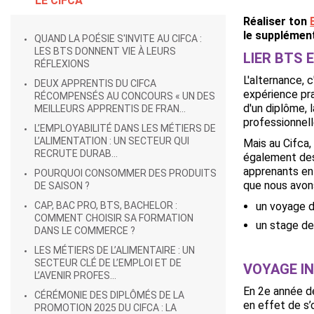
LE CIFCA
Réaliser ton
le supplément
QUAND LA POÉSIE S'INVITE AU CIFCA :
LES BTS DONNENT VIE À LEURS
LIER BTS
RÉFLEXIONS
L'alternance, 
DEUX APPRENTIS DU CIFCA
expérience pr
RÉCOMPENSÉS AU CONCOURS « UN DES
d'un diplôme, 
MEILLEURS APPRENTIS DE FRAN...
professionnell
L’EMPLOYABILITÉ DANS LES MÉTIERS DE
L’ALIMENTATION : UN SECTEUR QUI
Mais au Cifca
RECRUTE DURAB...
également des
apprenants en
POURQUOI CONSOMMER DES PRODUITS
que nous avons
DE SAISON ?
CAP, BAC PRO, BTS, BACHELOR :
un voyage d
COMMENT CHOISIR SA FORMATION
un stage de
DANS LE COMMERCE ?
LES MÉTIERS DE L’ALIMENTAIRE : UN
SECTEUR CLÉ DE L’EMPLOI ET DE
VOYAGE I
L’AVENIR PROFES...
En 2e année de
CÉRÉMONIE DES DIPLÔMÉS DE LA
en effet de s’
PROMOTION 2025 DU CIFCA : LA