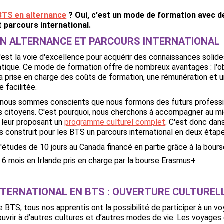
BTS en alternance
? Oui, c'est un mode de formation avec 
 parcours international.
 EN ALTERNANCE ET PARCOURS INTERNATIONAL
c'est la voie d'excellence pour acquérir des connaissances solid
atique. Ce mode de formation offre de nombreux avantages : l'o
la prise en charge des coûts de formation, une rémunération et u
e facilitée.
, nous sommes conscients que nous formons des futurs profess
 citoyens. C'est pourquoi, nous cherchons à accompagner au m
 leur proposant un
programme culturel complet
. C'est donc dan
 construit pour les BTS un parcours international en deux étap
'études de 10 jours au Canada financé en partie grâce à la bour
 6 mois en Irlande pris en charge par la bourse Erasmus+
NTERNATIONAL EN BTS : OUVERTURE CULTURE
 BTS, tous nos apprentis ont la possibilité de participer à un vo
ouvrir à d’autres cultures et d’autres modes de vie. Les voyages 