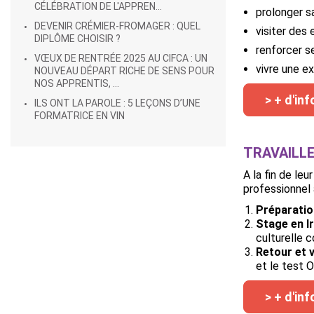
CÉLÉBRATION DE L'APPREN...
prolonger s
DEVENIR CRÉMIER-FROMAGER : QUEL
visiter des 
DIPLÔME CHOISIR ?
renforcer s
VŒUX DE RENTRÉE 2025 AU CIFCA : UN
vivre une ex
NOUVEAU DÉPART RICHE DE SENS POUR
NOS APPRENTIS, ...
> + d'in
ILS ONT LA PAROLE : 5 LEÇONS D’UNE
FORMATRICE EN VIN
TRAVAILLE
A la fin de l
professionnel 
Préparatio
Stage
en I
culturelle 
Retour et v
et le test 
> + d'in