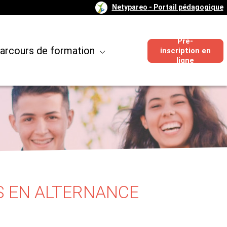
Netypareo
- Portail pédagogique
Pré-
arcours de formation
inscription en
ligne
S EN ALTERNANCE