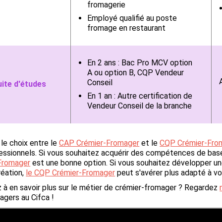
fromagerie
Employé qualifié au poste
fromage en restaurant
En 2 ans : Bac Pro MCV option
A ou option B, CQP Vendeur
Conseil
ite d'études
En 1 an : Autre certification de
Vendeur Conseil de la branche
 le choix entre le
CAP Crémier-Fromager
et le
CQP Crémier-Fro
essionnels. Si vous souhaitez acquérir des compétences de base
Fromager
est une bonne option. Si vous souhaitez développer une
réation,
le CQP Crémier-Fromager
peut s'avérer plus adapté à vo
 à en savoir plus sur le métier de crémier-fromager ? Regardez
agers au Cifca !