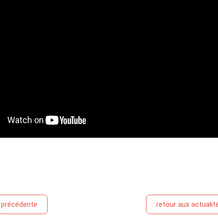
é précédente
retour aux actualit