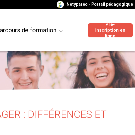
Netypareo
- Portail pédagogique
Pré-
arcours de formation
inscription en
ligne
ER : DIFFÉRENCES ET