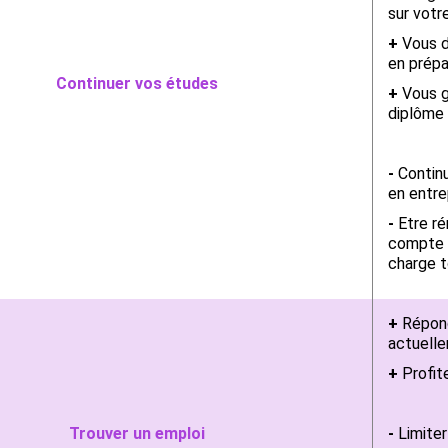
sur votr
+
Vous d
en prépa
Continuer vos études
+
Vous g
diplôme
-
Continue
en entre
-
Etre ré
compte v
charge t
+
Répond
actuelle
+
Profite
Trouver un emploi
-
Limiter