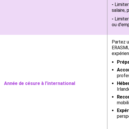
-
Limiter
salaire,
-
Limiter
ou d'emp
Partez u
ERASMUS
expérien
Prépa
Accom
profe
Année de césure à l’international
Hébe
Irland
Reco
mobil
Expér
persp