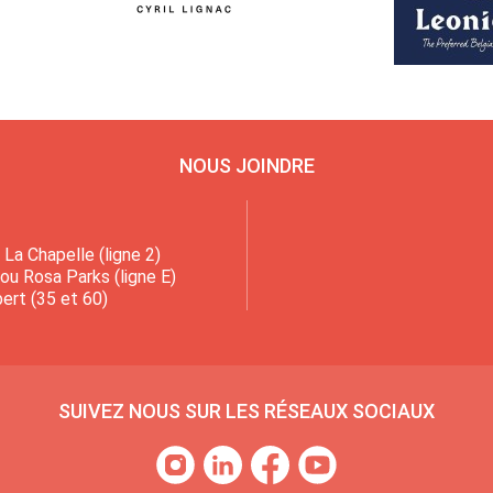
NOUS JOINDRE
La Chapelle (ligne 2)
 ou Rosa Parks (ligne E)
ert (35 et 60)
SUIVEZ NOUS SUR LES RÉSEAUX SOCIAUX