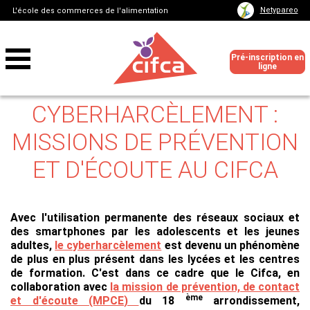
Netypareo
L'école des commerces de l'alimentation
Pré-inscription en
ligne
CYBERHARCÈLEMENT :
MISSIONS DE PRÉVENTION
ET D'ÉCOUTE AU CIFCA
Avec l'utilisation permanente des réseaux sociaux et
des smartphones par les adolescents et les jeunes
adultes,
le cyberharcèlement
est devenu un phénomène
de plus en plus présent dans les lycées et les centres
de formation.
C'est dans ce cadre que le Cifca, en
collaboration avec
la
mission de prévention, de
contact
ème
et d
'éc
oute (MP
CE
)
du 18
arrondissement,