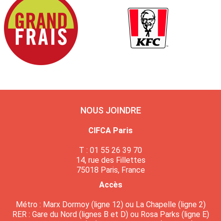
NOUS JOINDRE
CIFCA Paris
T : 01 55 26 39 70
14, rue des Fillettes
75018 Paris, France
Accès
Métro : Marx Dormoy (ligne 12) ou La Chapelle (ligne 2)
RER : Gare du Nord (lignes B et D) ou Rosa Parks (ligne E)