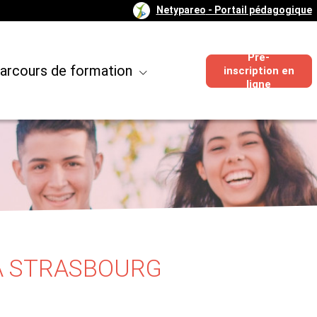
Netypareo
- Portail pédagogique
Pré-
arcours de formation
inscription en
ligne
 À STRASBOURG