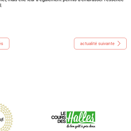
l.
és
actualité suivante