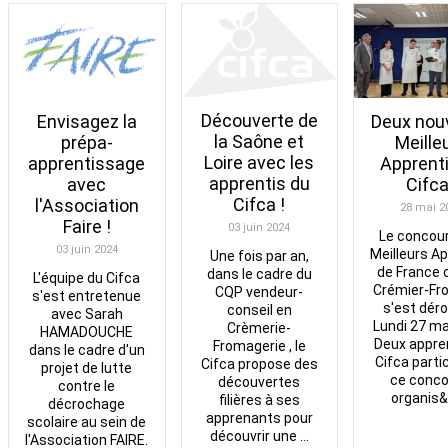
Découverte de
Envisagez la
Deux nou
la Saône et
prépa-
Meille
Loire avec les
apprentissage
Apprent
apprentis du
avec
Cifca
Cifca !
l'Association
28 mai 2
Faire !
03 juin 2024
Le concou
03 juin 2024
Meilleurs Ap
Une fois par an,
de France 
dans le cadre du
L'équipe du Cifca
Crémier-Fr
CQP vendeur-
s'est entretenue
s'est déro
conseil en
avec Sarah
Lundi 27 ma
Crèmerie-
HAMADOUCHE
Deux appre
Fromagerie , le
dans le cadre d'un
Cifca partic
Cifca propose des
projet de lutte
ce conco
découvertes
contre le
organis&e
filières à ses
décrochage
apprenants pour
scolaire au sein de
découvrir une ...
l'Association FAIRE.