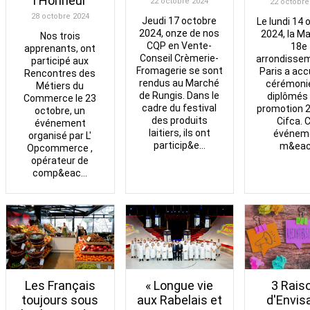
l'Honneur
22 octobre 2024
22 octobre
28 octobre 2024
Jeudi 17 octobre
Le lundi 14 
2024, onze de nos
2024, la Ma
Nos trois
CQP en Vente-
18e
apprenants, ont
Conseil Crèmerie-
arrondisse
participé aux
Fromagerie se sont
Paris a accu
Rencontres des
rendus au Marché
cérémoni
Métiers du
de Rungis. Dans le
diplômés 
Commerce le 23
cadre du festival
promotion 
octobre, un
des produits
Cifca. 
événement
laitiers, ils ont
événem
organisé par L'
particip&e...
m&eac.
Opcommerce ,
opérateur de
comp&eac...
« Longue vie
Les Français
3 Rais
aux Rabelais et
toujours sous
d'Envis