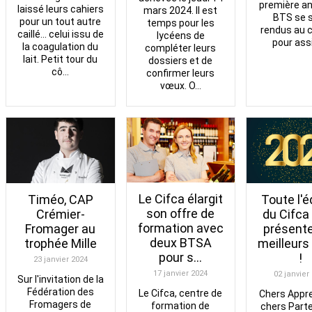
première a
laissé leurs cahiers
mars 2024. Il est
BTS se 
pour un tout autre
temps pour les
rendus au 
caillé... celui issu de
lycéens de
pour assi
la coagulation du
compléter leurs
lait. Petit tour du
dossiers et de
cô...
confirmer leurs
vœux. O...
Le Cifca élargit
Timéo, CAP
Toute l'é
son offre de
Crémier-
du Cifca
formation avec
Fromager au
présent
deux BTSA
trophée Mille
meilleur
pour s...
!
23 janvier 2024
17 janvier 2024
02 janvier
Sur l'invitation de la
Fédération des
Le Cifca, centre de
Chers Appr
Fromagers de
formation de
chers Part