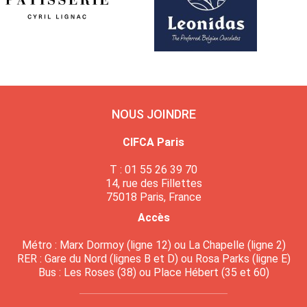
NOUS JOINDRE
CIFCA Paris
T : 01 55 26 39 70
14, rue des Fillettes
75018 Paris, France
Accès
Métro : Marx Dormoy (ligne 12) ou La Chapelle (ligne 2)
RER : Gare du Nord (lignes B et D) ou Rosa Parks (ligne E)
Bus : Les Roses (38) ou Place Hébert (35 et 60)