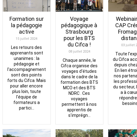
Voyage
Formation sur
Webinaire
pédagogique à
la pédagogie
CAP Cré
Strasbourg
active
Fromag
pour les BTS
dista
15 juillet 2024
du Cifca !
03 juillet
Les retours des
08 juillet 2024
apprenants sont
Toute l'exp
unanimes : la
du Cifca ac
Chaque année, le
pédagogie et
depuis chez
Cifca organise des
l'accompagnement
En lien étro
voyages d'études
sont des points
nos partena
dans le cadre de la
forts du Cifca. Mais
les profess
formation des BTS
pour aller encore
du secteur, 
MCO et des BTS
plus loin, toute
a à cœu
NDRC . Ces
l'équipe de
répondre
voyages
formateurs a
besoins 
permettent à nos
partici...
apprentis de
s'imprégn...