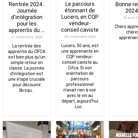
Le parcours
Rentrée 2024 :
Bonne re
étonnant de
Journée
2024 
Lucero, en CQP
d'intégration
30 août 2
vendeur-
pour les
Chers appr
conseil caviste
apprentis du ...
chère
06 septembre 2024
11 septembre 2024
apprenan
Lucero, 50 ans, est
La rentrée des
une apprenante en
apprentis du CIFCA
CQP vendeur-
est bien plus qu’un
conseil caviste au
simple retour en
Cifca. Si son
classe. La journée
orientation de
d’intégration est
parcours
une étape cruciale
professionnel
pour découvrir
n'avait rien à voir
l&rsqu...
avec le vin au
départ, aujourd'hui
Luc...