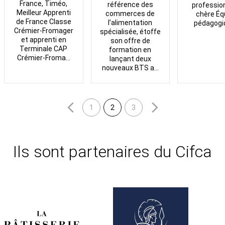
France, Timéo,
référence des
professio
Meilleur Apprenti
commerces de
chère Éq
de France Classe
l’alimentation
pédagogi
Crémier-Fromager
spécialisée, étoffe
et apprenti en
son offre de
Terminale CAP
formation en
Crémier-Froma...
lançant deux
nouveaux BTS a...
1
2
3
Ils sont partenaires du Cifca