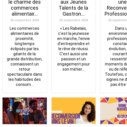
aux Jeunes
le charme des
une
Talents de la
commerces
Reconve
Gastron...
alimentair...
Professio
25 septembre 2024
30 septembre 2024
24 septembr
« Les Rabelais,
Les commerces
Dans 
c’est la jeunesse
alimentaires de
environn
en marche, l’envie
proximité,
profession
d’entreprendre et
longtemps
consta
le rêve de réussi.
éclipsés par les
évolution, 
C’est aussi une
géants de la
courant
passion et un
grande distribution,
ressenti
engagement pour
connaissent un
moments de
son métier...
retour
ou de réfl
spectaculaire dans
Toutefois, c
les habitudes des
signes ne 
consom...
pas être 