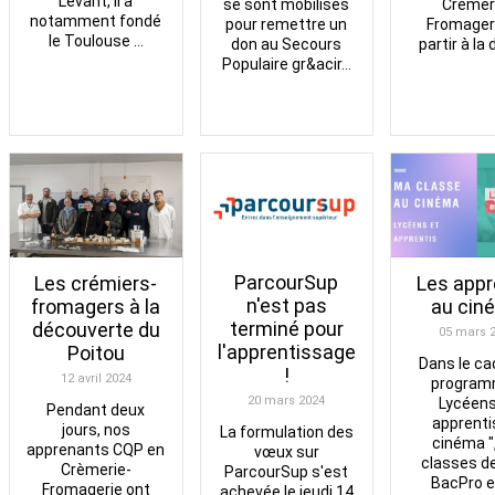
Levant, il a
se sont mobilisés
Crèmer
notamment fondé
pour remettre un
Fromager
le Toulouse ...
don au Secours
partir à la 
Populaire gr&acir...
ParcourSup
Les crémiers-
Les appr
n'est pas
fromagers à la
au cin
terminé pour
découverte du
05 mars 
l'apprentissage
Poitou
Dans le ca
!
12 avril 2024
program
20 mars 2024
Lycéens
Pendant deux
apprenti
jours, nos
La formulation des
cinéma ",
apprenants CQP en
vœux sur
classes d
Crèmerie-
ParcourSup s'est
BacPro e
Fromagerie ont
achevée le jeudi 14