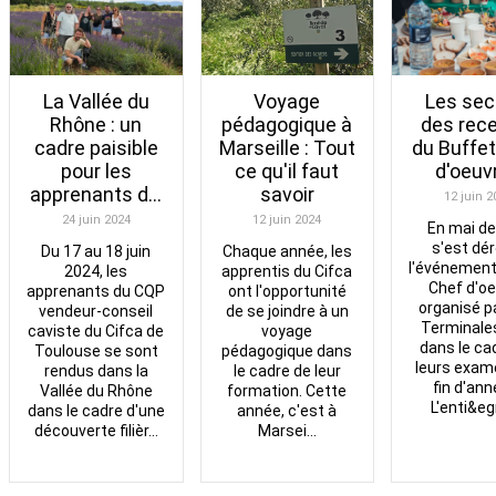
Voyage
La Vallée du
Les sec
pédagogique à
Rhône : un
des rec
Marseille : Tout
cadre paisible
du Buffe
ce qu'il faut
pour les
d'oeuvr
savoir
apprenants d...
12 juin 2
12 juin 2024
24 juin 2024
En mai de
s'est dér
Chaque année, les
Du 17 au 18 juin
l'événement
apprentis du Cifca
2024, les
Chef d'o
ont l'opportunité
apprenants du CQP
organisé p
de se joindre à un
vendeur-conseil
Terminale
voyage
caviste du Cifca de
dans le ca
pédagogique dans
Toulouse se sont
leurs exam
le cadre de leur
rendus dans la
fin d'ann
formation. Cette
Vallée du Rhône
L'enti&egr
année, c'est à
dans le cadre d'une
Marsei...
découverte filièr...