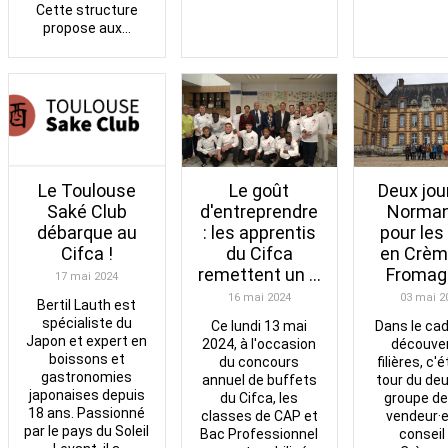
Cette structure
propose aux...
Le goût
Le Toulouse
Deux jou
d'entreprendre
Saké Club
Norman
: les apprentis
débarque au
pour le
du Cifca
Cifca !
en Crèm
remettent un ...
Fromag
17 mai 2024
16 mai 2024
03 mai 2
Bertil Lauth est
spécialiste du
Ce lundi 13 mai
Dans le ca
Japon et expert en
2024, à l'occasion
découve
boissons et
du concours
filières, c'é
gastronomies
annuel de buffets
tour du de
japonaises depuis
du Cifca, les
groupe d
18 ans. Passionné
classes de CAP et
vendeur·
par le pays du Soleil
Bac Professionnel
conseil