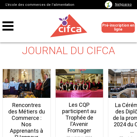
Netypareo
L'école des commerces de l'alimentation
Pré-inscription en
ligne
JOURNAL DU CIFCA
Les CQP
Rencontres
La Céré
participent au
des Métiers du
des Dip
Trophée de
Commerce :
de la pro
l'Avenir
Nos
2024 du C
Fromager
Apprenants à
...