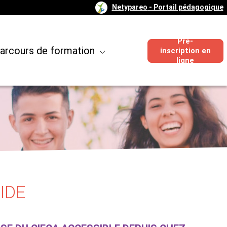
Netypareo
- Portail pédagogique
Pré-
arcours de formation
inscription en
ligne
IDE