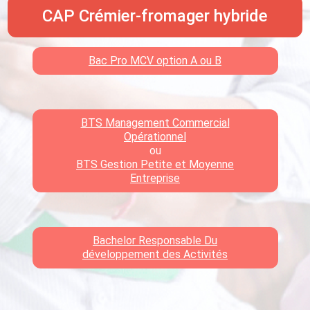
CAP Crémier-fromager hybride
Bac Pro MCV option A ou B
BTS Management Commercial
Opérationnel
ou
BTS Gestion Petite et Moyenne
Entreprise
Bachelor Responsable Du
développement des Activités