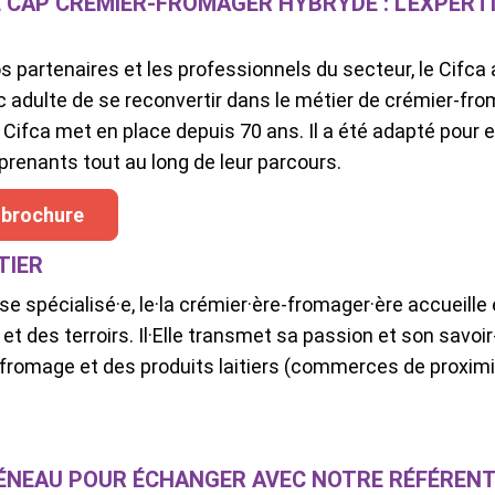
CAP CRÉMIER-FROMAGER HYBRYDE : L'EXPERTI
nos partenaires et les professionnels du secteur, le Cifc
c adulte de se reconvertir dans le métier de crémier-f
e Cifca met en place depuis 70 ans. Il a été adapté pour 
renants tout au long de leur parcours.
 brochure
TIER
se spécialisé·e, le·la crémier·ère-fromager·ère accueille
et des terroirs. Il·Elle transmet sa passion et son savoi
romage et des produits laitiers (commerces de proximit
ÉNEAU POUR ÉCHANGER AVEC NOTRE RÉFÉRENT