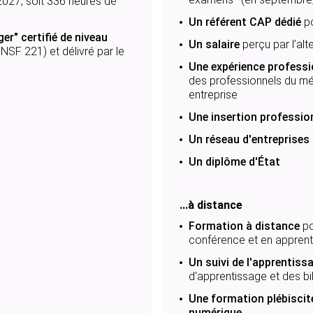
 2027, soit 336 heures de
Un référent CAP dédié
po
er" certifié de niveau
Un salaire
perçu par l’alt
SF 221) et délivré par le
Une expérience profess
des professionnels du mé
entreprise
Une insertion profession
Un réseau d'entreprises
Un diplôme d'État
...à distance
Formation à distance
po
conférence et en apprent
Un suivi de l'apprentiss
d'apprentissage et des bi
Une formation plébiscit
numérique