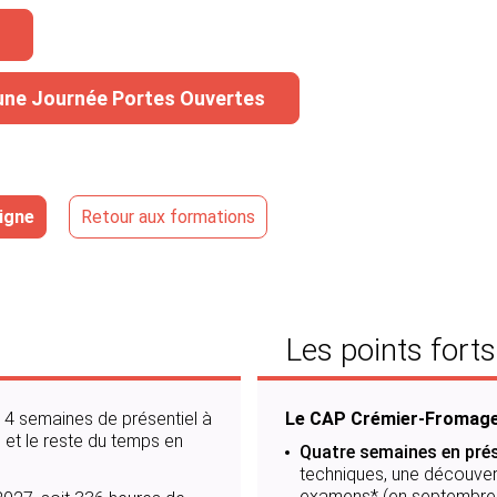
à une Journée Portes Ouvertes
igne
Retour
aux formations
Les points forts
 + 4 semaines de présentiel à
Le CAP Crémier-Fromager
, et le reste du temps en
Quatre semaines en prés
techniques, une découvert
examens* (en septembre, j