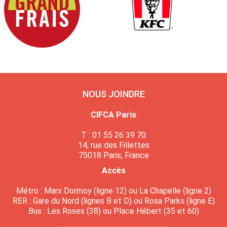
NOUS JOINDRE
CIFCA Paris
T : 01 55 26 39 70
14, rue des Fillettes
75018 Paris, France
Accès
Métro : Marx Dormoy (ligne 12) ou La Chapelle (ligne 2)
RER : Gare du Nord (lignes B et D) ou Rosa Parks (ligne E)
Bus : Les Roses (38) ou Place Hébert (35 et 60)