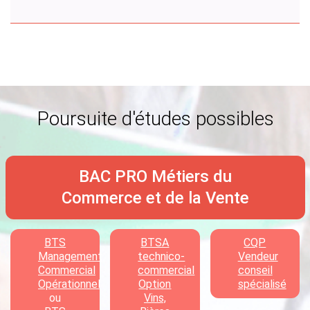
Poursuite d'études possibles
BAC PRO Métiers du
Commerce et de la Vente
BTS
BTSA
CQP
Management
technico-
Vendeur
Commercial
commercial
conseil
Opérationnel
Option
spécialisé
ou
Vins,