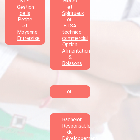
BTS
Bières
Gestion
et
de la
Spiritueux
Petite
ou
et
BTSA
Moyenne
technico-
Entreprise
commercial
Option
Alimentation
&
Boissons
ou
Bachelor
Responsable
du
Développement