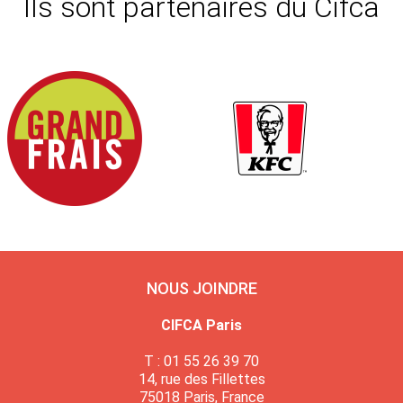
Ils sont partenaires du Cifca
NOUS JOINDRE
CIFCA Paris
T : 01 55 26 39 70
14, rue des Fillettes
75018 Paris, France