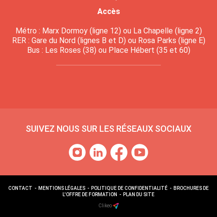
Accès
Métro : Marx Dormoy (ligne 12) ou La Chapelle (ligne 2)
RER : Gare du Nord (lignes B et D) ou Rosa Parks (ligne E)
Bus : Les Roses (38) ou Place Hébert (35 et 60)
SUIVEZ NOUS SUR LES RÉSEAUX SOCIAUX
CONTACT
-
MENTIONS LÉGALES
-
POLITIQUE DE CONFIDENTIALITÉ
-
BROCHURES DE
L'OFFRE DE FORMATION
-
PLAN DU SITE
Clikeo