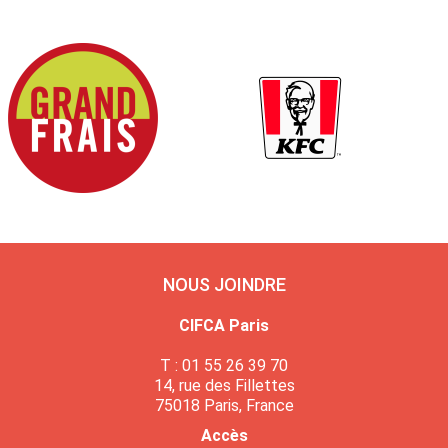
NOUS JOINDRE
CIFCA Paris
T : 01 55 26 39 70
14, rue des Fillettes
75018 Paris, France
Accès