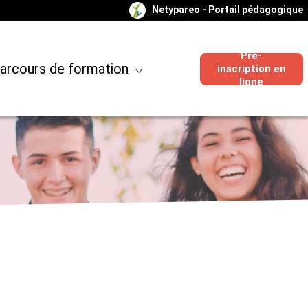
Netypareo
- Portail pédagogique
Pré-
arcours de formation
inscription en
ligne