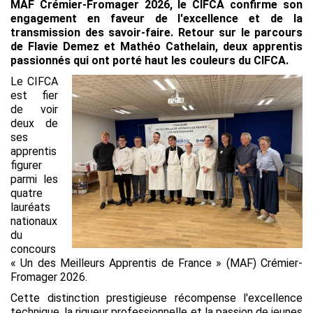
MAF Crémier-Fromager 2026, le CIFCA confirme son
engagement en faveur de l'excellence et de la
transmission des savoir-faire. Retour sur le parcours
de
Flavie Demez et Mathéo Cathelain
, deux apprentis
passionnés qui ont porté haut les couleurs du CIFCA.
Le CIFCA
est fier
de voir
deux de
ses
apprentis
figurer
parmi les
quatre
lauréats
nationaux
du
concours
« Un des Meilleurs Apprentis de France » (MAF) Crémier-
Fromager 2026.
Cette distinction prestigieuse récompense l'excellence
technique, la rigueur professionnelle et la passion de jeunes