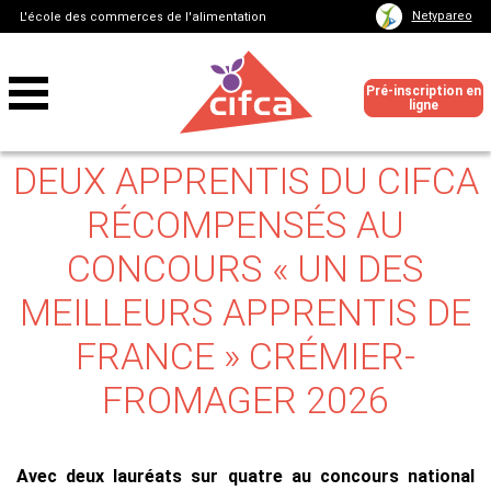
Netypareo
L'école des commerces de l'alimentation
Pré-inscription en
ligne
DEUX APPRENTIS DU CIFCA
RÉCOMPENSÉS AU
CONCOURS « UN DES
MEILLEURS APPRENTIS DE
FRANCE » CRÉMIER-
FROMAGER 2026
Avec
deux lauréats sur quatre
au concours national