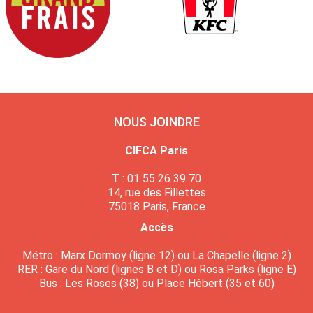
NOUS JOINDRE
CIFCA Paris
T : 01 55 26 39 70
14, rue des Fillettes
75018 Paris, France
Accès
Métro : Marx Dormoy (ligne 12) ou La Chapelle (ligne 2)
RER : Gare du Nord (lignes B et D) ou Rosa Parks (ligne E)
Bus : Les Roses (38) ou Place Hébert (35 et 60)