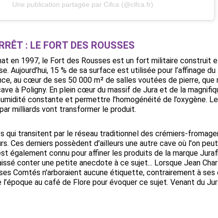
Une publication partagée par Cifca (@cifca.fr)
RRÊT : LE FORT DES ROUSSES
at en 1997, le Fort des Rousses est un fort militaire construit
se. Aujourd’hui, 15 % de sa surface est utilisée pour l’affinage 
nce, au cœur de ses 50 000 m² de salles voutées de pierre, qu
ve à Poligny. En plein cœur du massif de Jura et de la magnifiqu
humidité constante et permettre l’homogénéité de l’oxygène. Le
par milliards vont transformer le produit.
ts qui transitent par le réseau traditionnel des crémiers-fromage
s. Ces derniers possèdent d'ailleurs une autre cave où l'on pe
t également connu pour affiner les produits de la marque Juraflor
aissé conter une petite anecdote à ce sujet... Lorsque Jean Charl
ses Comtés n'arboraient aucune étiquette, contrairement à ses c
l’époque au café de Flore pour évoquer ce sujet. Venant du Jura, 