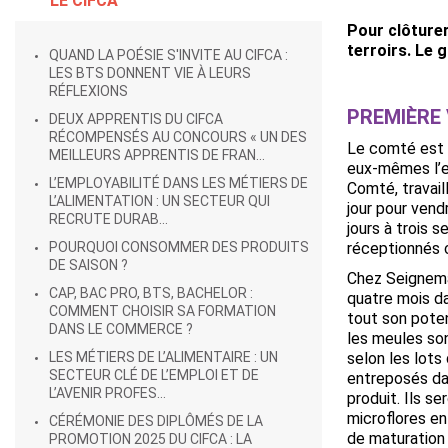
LE CIFCA
Pour clôturer
terroirs. Le g
QUAND LA POÉSIE S'INVITE AU CIFCA :
LES BTS DONNENT VIE À LEURS
RÉFLEXIONS
PREMIÈRE 
DEUX APPRENTIS DU CIFCA
RÉCOMPENSÉS AU CONCOURS « UN DES
Le comté est 
MEILLEURS APPRENTIS DE FRAN...
eux-mêmes l’e
L’EMPLOYABILITÉ DANS LES MÉTIERS DE
Comté,
travai
L’ALIMENTATION : UN SECTEUR QUI
jour pour ven
RECRUTE DURAB...
jours à trois 
POURQUOI CONSOMMER DES PRODUITS
réceptionnés c
DE SAISON ?
Chez
Seignema
CAP, BAC PRO, BTS, BACHELOR :
quatre mois d
COMMENT CHOISIR SA FORMATION
tout son poten
DANS LE COMMERCE ?
les meules son
LES MÉTIERS DE L’ALIMENTAIRE : UN
selon les lots
SECTEUR CLÉ DE L’EMPLOI ET DE
entreposés da
L’AVENIR PROFES...
produit. Ils s
microflores en
CÉRÉMONIE DES DIPLÔMÉS DE LA
de maturation 
PROMOTION 2025 DU CIFCA : LA