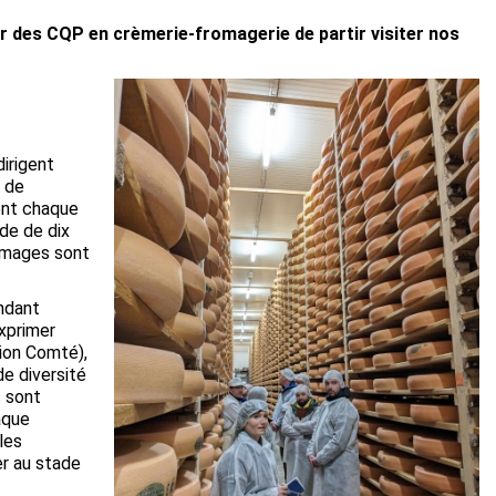
our des CQP en crèmerie-fromagerie de partir visiter nos
irigent
r de
rent chaque
ode de d
ix
romages sont
ndant
xprimer
tion Comté),
de diversité
 sont
aque
les
er au stade