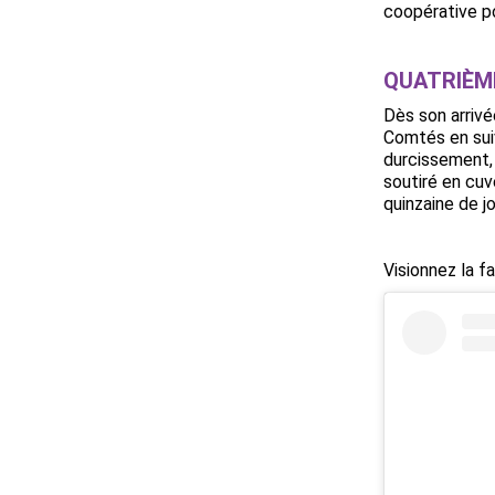
coopérative po
QUATRIÈM
Dès son arrivé
Comtés en suiv
durcissement, 
soutiré en cuv
quinzaine de j
Visionnez la f