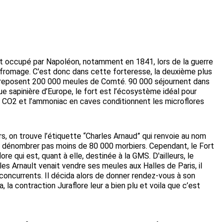
 et occupé par Napoléon, notamment en 1841, lors de la guerre
du fromage. C'est donc dans cette forteresse, la deuxième plus
e reposent 200 000 meules de Comté. 90 000 séjournent dans
e sapinière d’Europe, le fort est l’écosystème idéal pour
 CO2 et l’ammoniac en caves conditionnent les microflores
rs, on trouve l’étiquette “Charles Arnaud” qui renvoie au nom
ut dénombrer pas moins de 80 000 morbiers. Cependant, le Fort
e qui est, quant à elle, destinée à la GMS. D'ailleurs, le
es Arnault venait vendre ses meules aux Halles de Paris, il
oncurrents. Il décida alors de donner rendez-vous à son
la contraction Juraflore leur a bien plu et voila que c’est