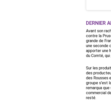
DERNIER A
Avant son rach
contre la Prus
grande de Fra
une seconde ca
apporter une 
du Comté, qui 
Sur les produi
des producteur
des Rousses es
groupe s'est l
remarqua que 
commercial de 
resté.