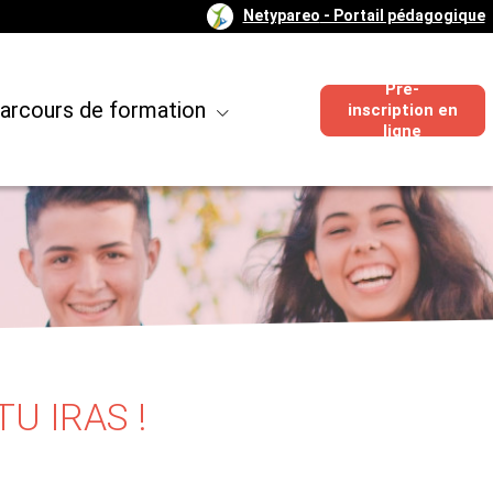
Netypareo
- Portail pédagogique
Pré-
arcours de formation
inscription en
ligne
U IRAS !