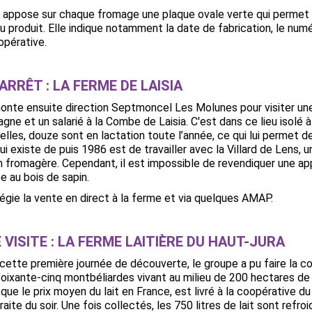
on appose sur chaque fromage une plaque ovale verte qui permet
 du produit. Elle indique notamment la date de fabrication, le nu
oopérative.
ARRÊT : LA FERME DE LAISIA
nte ensuite direction Septmoncel Les Molunes pour visiter une p
ne et un salarié à la Combe de Laisia. C'est dans ce lieu isolé à 
elles, douze sont en lactation toute l’année, ce qui lui permet d
i existe de puis 1986 est de travailler avec la Villard de Lens, u
n fromagère. Cependant, il est impossible de revendiquer une a
e au bois de sapin.
légie la vente en direct à la ferme et via quelques AMAP.
 VISITE : LA FERME LAITIÈRE DU HAUT-JURA
cette première journée de découverte, le groupe a pu faire la c
 soixante-cinq montbéliardes vivant au milieu de 200 hectares de 
 que le prix moyen du lait en France, est livré à la coopérative
traite du soir. Une fois collectés, les 750 litres de lait sont ref