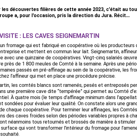
 les découvertes filières de cette année 2023, c'était au t
roupe a, pour l'occasion, pris la direction du Jura. Récit...
VISITE : LES CAVES SEIGNEMARTIN
un fromage qui est fabriqué en coopérative où les producteurs d
ntreprise et mettent en commun leur lait.
Seignemartin,
affineu
lle avec une quinzaine de coopératives. Vingt-cinq salariés œuv
dre près de 1 800 meules de Comté à la semaine. Après une péri
semaines passés en pré-affinage au sein de la coopérative, les f
hez l’affineur qui met en place une procédure précise.
rtin
, les comtés blancs sont ramenés, pesés et entreposés pe
ans une première cave dite “tempérée” qui permet au Comté d’e
tiel.
À quatre
mois (le temps d’affinage minimum dans l’appella
t sondées pour évaluer leur qualité. On constate alors u
ne gran
 de chaque coopérative.
Pour terminer leur affinages, l
es Comtés
ns des caves froides selon des périodes variables propres à ch
eront néanmoins tous retournés et brossés
de manière à stimuler 
 surface qui vont transformer l’intérieur du fromage pour l’amen
souhaité.