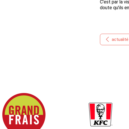
C'est par la v
doute qu'ils e
actualit