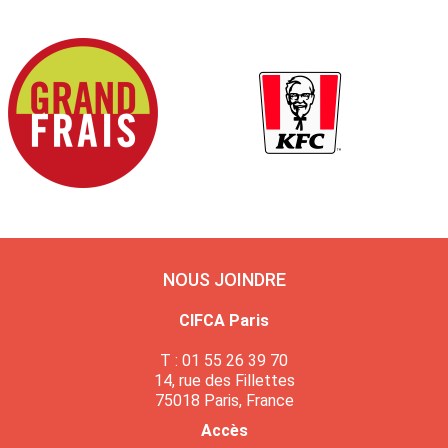
NOUS JOINDRE
CIFCA Paris
T : 01 55 26 39 70
14, rue des Fillettes
75018 Paris, France
Accès