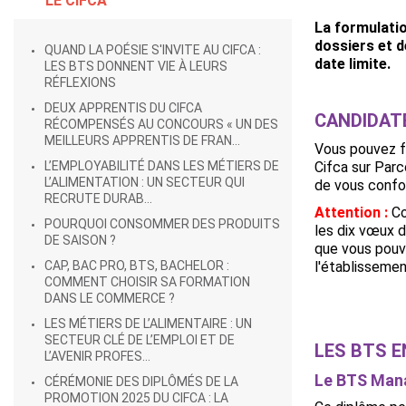
LE CIFCA
La formulatio
dossiers et d
QUAND LA POÉSIE S'INVITE AU CIFCA :
date limite.
LES BTS DONNENT VIE À LEURS
RÉFLEXIONS
DEUX APPRENTIS DU CIFCA
CANDIDAT
RÉCOMPENSÉS AU CONCOURS « UN DES
MEILLEURS APPRENTIS DE FRAN...
Vous pouvez fo
L’EMPLOYABILITÉ DANS LES MÉTIERS DE
Cifca sur Parco
L’ALIMENTATION : UN SECTEUR QUI
de vous confo
RECRUTE DURAB...
Attention :
Co
POURQUOI CONSOMMER DES PRODUITS
les dix vœux d
DE SAISON ?
que vous pouve
CAP, BAC PRO, BTS, BACHELOR :
l'établisseme
COMMENT CHOISIR SA FORMATION
DANS LE COMMERCE ?
LES MÉTIERS DE L’ALIMENTAIRE : UN
SECTEUR CLÉ DE L’EMPLOI ET DE
LES BTS 
L’AVENIR PROFES...
Le BTS Man
CÉRÉMONIE DES DIPLÔMÉS DE LA
PROMOTION 2025 DU CIFCA : LA