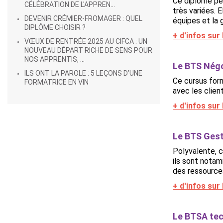
Ce diplôme per
CÉLÉBRATION DE L'APPREN...
très variées. 
DEVENIR CRÉMIER-FROMAGER : QUEL
équipes et la 
DIPLÔME CHOISIR ?
+ d'infos su
VŒUX DE RENTRÉE 2025 AU CIFCA : UN
NOUVEAU DÉPART RICHE DE SENS POUR
NOS APPRENTIS, ...
Le BTS Négoc
ILS ONT LA PAROLE : 5 LEÇONS D’UNE
Ce cursus form
FORMATRICE EN VIN
avec les clien
+ d'infos su
Le BTS Gest
Polyvalente, c
ils sont notam
des ressources
+ d'infos su
Le BTSA tec