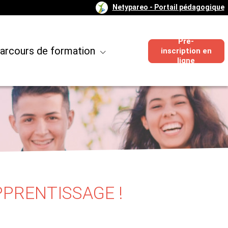
Netypareo
- Portail pédagogique
Pré-
arcours de formation
inscription en
ligne
PPRENTISSAGE !