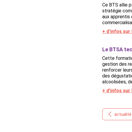
Ce BTS allie 
stratégie comm
aux apprentis 
commercialisat
+ d'infos su
Le BTSA tec
Cette formatio
gestion des re
renforcer leur
des dégustatio
alcoolisées, de
+ d'infos su
actualit