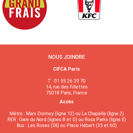
NOUS JOINDRE
CIFCA Paris
T : 01 55 26 39 70
14, rue des Fillettes
75018 Paris, France
Accès
Métro : Marx Dormoy (ligne 12) ou La Chapelle (ligne 2)
RER : Gare du Nord (lignes B et D) ou Rosa Parks (ligne E)
Bus : Les Roses (38) ou Place Hébert (35 et 60)