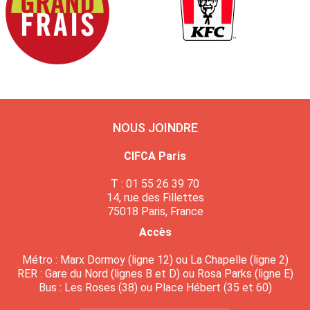
NOUS JOINDRE
CIFCA Paris
T : 01 55 26 39 70
14, rue des Fillettes
75018 Paris, France
Accès
Métro : Marx Dormoy (ligne 12) ou La Chapelle (ligne 2)
RER : Gare du Nord (lignes B et D) ou Rosa Parks (ligne E)
Bus : Les Roses (38) ou Place Hébert (35 et 60)