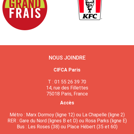
NOUS JOINDRE
CIFCA Paris
T : 01 55 26 39 70
14, rue des Fillettes
75018 Paris, France
Accès
Métro : Marx Dormoy (ligne 12) ou La Chapelle (ligne 2)
RER : Gare du Nord (lignes B et D) ou Rosa Parks (ligne E)
Bus : Les Roses (38) ou Place Hébert (35 et 60)