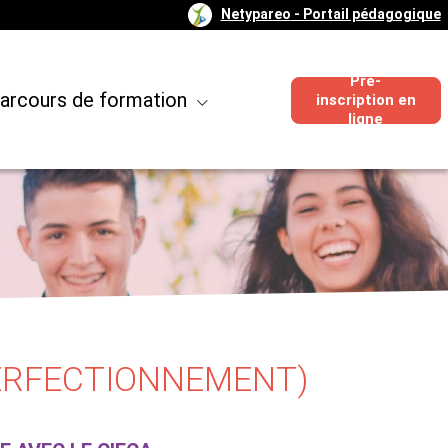
Netypareo
- Portail pédagogique
Pré-
arcours de formation
inscription en
ligne
PERFECTIONNEMENT)