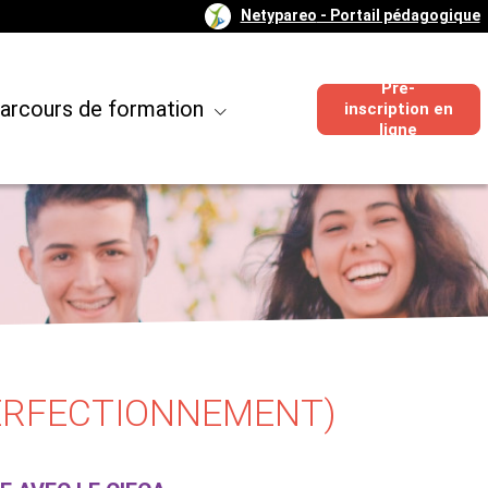
Netypareo
- Portail pédagogique
Pré-
arcours de formation
inscription en
ligne
PERFECTIONNEMENT)