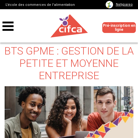
Netypareo
L'école des commerces de l'alimentation
Pré-inscription en
ligne
BTS GPME : GESTION DE LA
PETITE ET MOYENNE
ENTREPRISE