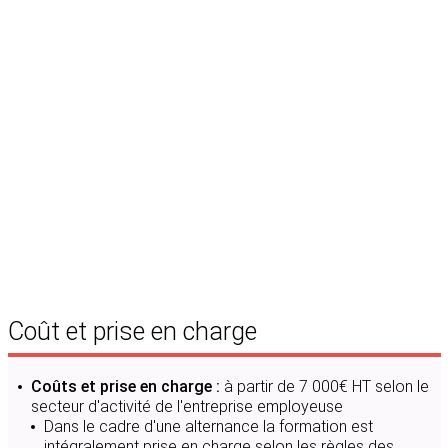
d'enseignements ou blocs de compétences
Programme de la formation et modalités de
certification :
Consultez le référentiel complet de la formation et ses
modes de certification
Règlement intérieur à consulter
Coût et prise en charge
Coûts et prise en charge :
à partir de 7 000€ HT selon le
secteur d'activité de l'entreprise employeuse
Dans le cadre d'une alternance la formation est
intégralement prise en charge selon les règles des