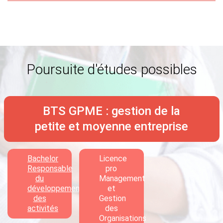
Poursuite d'études possibles
BTS GPME : gestion de la
petite et moyenne entreprise
Bachelor
Licence
Responsable
pro
du
Management
développement
et
des
Gestion
activités
des
Organisations