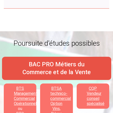
Poursuite d'études possibles
BAC PRO Métiers du
Commerce et de la Vente
BTS
BTSA
CQP
Management
technico-
Vendeur
Commercial
commercial
conseil
Opérationnel
Option
spécialisé
ou
Vins,