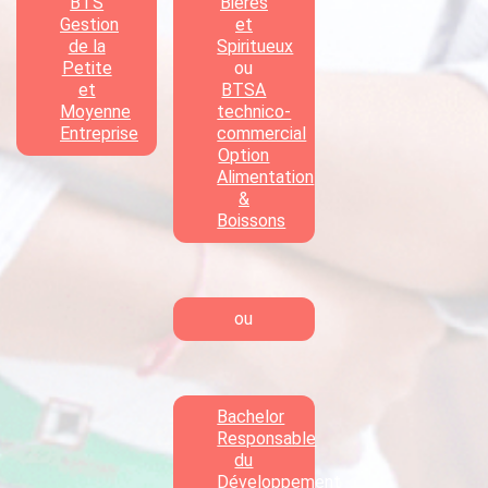
BTS
Bières
Gestion
et
de la
Spiritueux
Petite
ou
et
BTSA
Moyenne
technico-
Entreprise
commercial
Option
Alimentation
&
Boissons
ou
Bachelor
Responsable
du
Développement